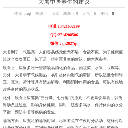
大暑中医养生的建议
作者：aqi 来源： 日期：2026-8-9 人气：
6
评论：
0
电话:13421632199
QQ:2714208506
微信：qt2027qt
大暑到了，气温高，人们容易感觉疲惫不堪，食欲不振。为了健康度
过这个炎炎夏日，以下是一些中医养生的建议，供大家参考。
饮食上，应当多吃一些清淡易消化的食品，如蔬菜、水果、豆腐等。
另外，大暑季节气候湿热，易引起体内湿气的滞留，所以适量食用绿
豆、薏米、荷叶等具有清热解毒、利湿消肿作用的食品，可以有效地
改善身体的湿热状况。
此外，饮食上应遵循“三分饥、七分饱”的原则，不要暴饮暴食，以免
胃肠负担过重，影响身体健康。同时，还要多喝水，保持体内的水分
平衡，预防中暑等疾病的发生。
睡眠方面，应充足的睡眠时间，尽量避免在午夜时分活动，这样可以
让身体充分休息，有利于身体健康。如果在白天工作时觉得疲倦乏