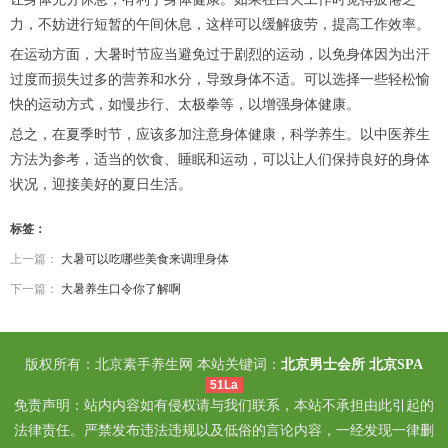
力，不妨进行短暂的午间休息，这样可以缓解疲劳，提高工作效率。
在运动方面，大暑时节应当避免过于剧烈的运动，以免身体因为出汗
过度而损失过多的营养和水分，导致身体不适。可以选择一些轻松愉
快的运动方式，如慢步行、太极拳等，以增强身体健康。
总之，在夏季时节，应该多加注意身体健康，科学养生。以中医养生
方法为参考，适当的饮食、睡眠和运动，可以让人们保持良好的身体
状况，迎接美好的夏日生活。
标签：
上一篇：
大暑可以吃哪些美食来调理身体
下一篇：
大暑养生口令你了解啊
版权所有：北京素手养生网 本站关键词：
北京男士会所
北京SPA
51La
免责声明：站内内容如有侵权请与我们联系，本站不承担由此引起的
法律责任。严禁发布违法违规以及低俗的言论内容，一经发现一律删