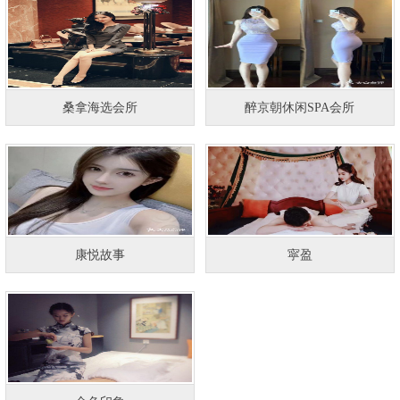
桑拿海选会所
醉京朝休闲SPA会所
康悦故事
寜盈