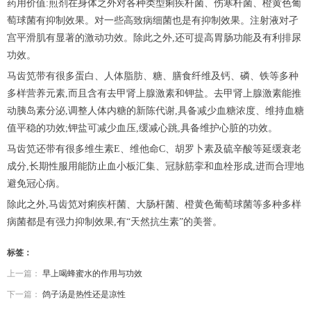
药用价值:煎剂在身体之外对各种类型痢疾杆菌、伤寒杆菌、橙黄色葡
萄球菌有抑制效果。对一些高致病细菌也是有抑制效果。注射液对孑
宫平滑肌有显著的激动功效。除此之外,还可提高胃肠功能及有利排尿
功效。
马齿笕带有很多蛋白、人体脂肪、糖、膳食纤维及钙、磷、铁等多种
多样营养元素,而且含有去甲肾上腺激素和钾盐。去甲肾上腺激素能推
动胰岛素分泌,调整人体内糖的新陈代谢,具备减少血糖浓度、维持血糖
值平稳的功效;钾盐可减少血压,缓减心跳,具备维护心脏的功效。
马齿笕还带有很多维生素E、维他命C、胡罗卜素及硫辛酸等延缓衰老
成分,长期性服用能防止血小板汇集、冠脉筋挛和血栓形成,进而合理地
避免冠心病。
除此之外,马齿笕对痢疾杆菌、大肠杆菌、橙黄色葡萄球菌等多种多样
病菌都是有强力抑制效果,有“天然抗生素”的美誉。
标签：
上一篇：
早上喝蜂蜜水的作用与功效
下一篇：
鸽子汤是热性还是凉性