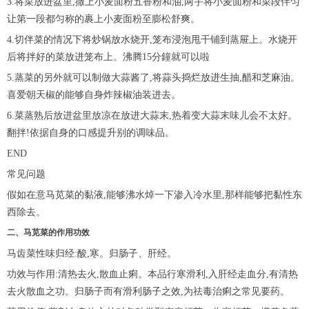
3.将菜放进盆里,撒上小麦面粉五香粉和油,两手将小麦面粉和菜段伴匀
让第一段都匀称的裹上小麦面粉至膨松舒爽。
4.切伴菜的情况下将炒锅放水烧开,笼布浸泡甩干铺到蒸屉上。水烧开
后将拌好的菜放进笼布上。沸腾15分鐘就可以啦
5.蒸菜的另外就可以制做大蒜酱了,将蒜头捣烂放进生抽,醋和芝麻油。
喜爱朝天椒的能够自身炸辣椒油装进去。
6.菜蒸熟后放进盆里放凉在放进大蒜末,热着变大蒜末味儿会不太好。
翻拌!依据自身的口感提升别的调味品。
END
常见问题
假如在意马苋菜的黏液,能够沸水焯一下渗入冷水里,那样能够把黏性东
西除去。
二、马苋菜的作用功效
马齿菜性味归经:酸,寒。归肠子、肝经。
功效与作用:清热去火,散血止痢。本品行寒滑利,入肝经走血分,有清热
去火散血之功。归肠子而有滑利肠子之效,为祛毒治痢之常见要药。